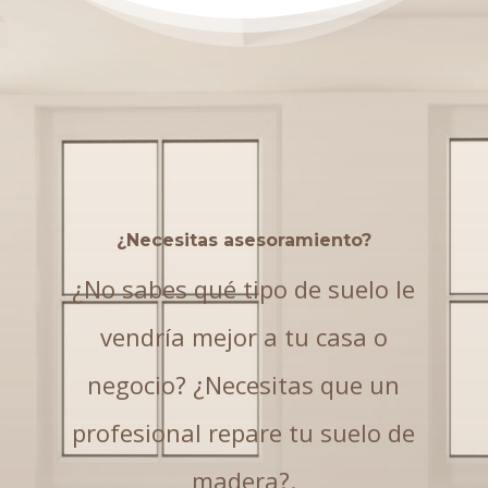
¿Necesitas asesoramiento?
¿No sabes qué tipo de suelo le
vendría mejor a tu casa o
negocio? ¿Necesitas que un
profesional repare tu suelo de
madera?.